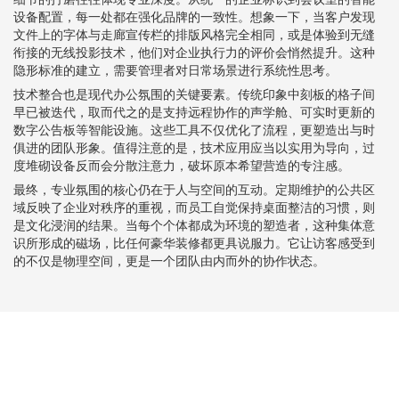
设备配置，每一处都在强化品牌的一致性。想象一下，当客户发现
文件上的字体与走廊宣传栏的排版风格完全相同，或是体验到无缝
衔接的无线投影技术，他们对企业执行力的评价会悄然提升。这种
隐形标准的建立，需要管理者对日常场景进行系统性思考。
技术整合也是现代办公氛围的关键要素。传统印象中刻板的格子间
早已被迭代，取而代之的是支持远程协作的声学舱、可实时更新的
数字公告板等智能设施。这些工具不仅优化了流程，更塑造出与时
俱进的团队形象。值得注意的是，技术应用应当以实用为导向，过
度堆砌设备反而会分散注意力，破坏原本希望营造的专注感。
最终，专业氛围的核心仍在于人与空间的互动。定期维护的公共区
域反映了企业对秩序的重视，而员工自觉保持桌面整洁的习惯，则
是文化浸润的结果。当每个个体都成为环境的塑造者，这种集体意
识所形成的磁场，比任何豪华装修都更具说服力。它让访客感受到
的不仅是物理空间，更是一个团队由内而外的协作状态。