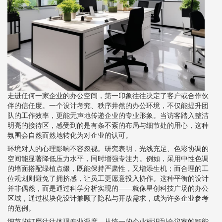
走进任何一家企业的办公空间，第一印象往往决定了客户或合作伙
伴的信任度。一个设计考究、秩序井然的办公环境，不仅能提升团
队的工作效率，更能无声地传递企业的专业形象。当访客踏入整洁
明亮的接待区，感受到的是有条不紊的布局与细节处的用心，这种
氛围会自然而然地转化为对企业的认可。
环境对人的心理影响不容忽视。研究表明，光线充足、色彩协调的
空间能显著降低压力水平，同时增强专注力。例如，采用中性色调
的墙面搭配绿植点缀，既能保持严肃性，又增添生机；而合理的工
位规划则避免了拥挤感，让员工更愿意投入协作。这种平衡的设计
并非偶然，而是通过科学分析实现的——就像星创科技广场的办公
区域，通过模块化设计兼顾了隐私与开放需求，成为许多企业参考
的范例。
细节的打磨往往体现专业深度。从统一的企业标识到会议室的智能